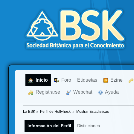
  Inicio
  Foro
Etiquetas
  Ezine
  Registrarse
  Webchat
  Ayuda
La BSK
»
Perfil de Hollyhock 
»
Mostrar Estadísticas
Información del Perfil
Distinciones