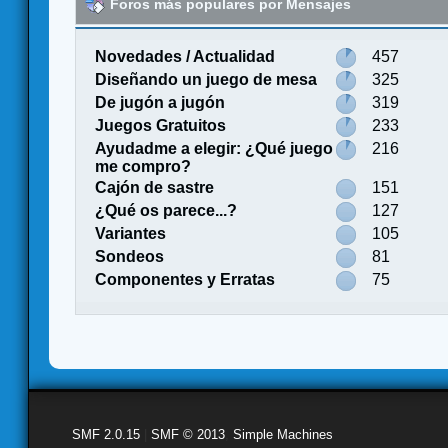
Foros más populares por Mensajes
Novedades / Actualidad
457
Diseñando un juego de mesa
325
De jugón a jugón
319
Juegos Gratuitos
233
Ayudadme a elegir: ¿Qué juego
216
me compro?
Cajón de sastre
151
¿Qué os parece...?
127
Variantes
105
Sondeos
81
Componentes y Erratas
75
SMF 2.0.15
|
SMF © 2013
,
Simple Machines