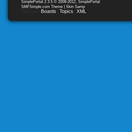
SimplePortal 2.3.5 © 2008-2012, SimplePortal
SMFSimple.com Theme | Skin Samp
Sitemap:
Boards
|
Topics
|
XML