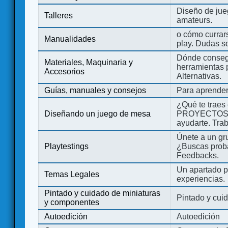
Diseño de jue
Talleres
amateurs.
o cómo currars
Manualidades
play. Dudas so
Dónde consegu
Materiales, Maquinaria y
herramientas 
Accesorios
Alternativas.
Guías, manuales y consejos
Para aprender
¿Qué te traes
Diseñando un juego de mesa
PROYECTOS co
ayudarte. Tra
Únete a un gru
Playtestings
¿Buscas probad
Feedbacks.
Un apartado pa
Temas Legales
experiencias.
Pintado y cuidado de miniaturas
Pintado y cui
y componentes
Autoedición
Autoedición