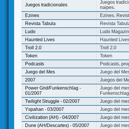
Juegos tradici
Juegos tradicionales
naipes.
Ezines
Ezines. Revist
Revista Tabula
Revista Tabul
Ludo
Ludo Magazi
Haunted Lives
Haunted Live
Troll 2.0
Troll 2.0
Token
Token
Podcasts
Podcasts, pro
Juego del Mes
Juego del Me
2007
Juegos del Me
Power Grid/Funkenschlag -
Juego del mes
01/2007
Funkenschlag 
Twilight Struggle - 02/2007
Juego del mes
Yspahan - 03/2007
Juego del me
Civilization (AH) - 04/2007
Juego del mes 
Dune (AH/Descartes) - 05/2007
Juego del me