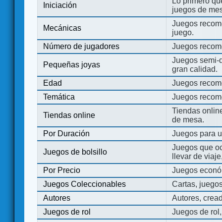
Lo primero que
Iniciación
juegos de mes
Juegos recome
Mecánicas
juego.
Número de jugadores
Juegos recom
Juegos semi-d
Pequeñas joyas
gran calidad.
Edad
Juegos recom
Temática
Juegos recom
Tiendas onli
Tiendas online
de mesa.
Por Duración
Juegos para u
Juegos que o
Juegos de bolsillo
llevar de viaje
Por Precio
Juegos económ
Juegos Coleccionables
Cartas, juego
Autores
Autores, crea
Juegos de rol
Juegos de rol,