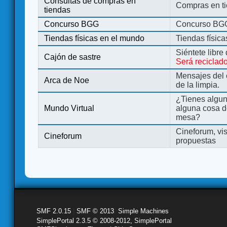
Consultas de compras en
Compras en ti
tiendas
Concurso BGG
Concurso BG
Tiendas físicas en el mundo
Tiendas físic
Siéntete libre
Cajón de sastre
Será reciclad
Mensajes del 
Arca de Noe
de la limpia.
¿Tienes algu
Mundo Virtual
alguna cosa d
mesa?
Cineforum, vis
Cineforum
propuestas
SMF 2.0.15
|
SMF © 2013
,
Simple Machines
SimplePortal 2.3.5 © 2008-2012, SimplePortal