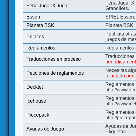
Feria Jugar X
Feria Jugar X Jugar
Granollers.
Essen
SPIEL Essen: 
Planeta BSK
Planeta BSK
Publicita otra
Enlaces
juegos de me
Reglamentos
Reglamentos d
Traducciones
Traducciones en proceso
periódicamen
Necesitas alg
Peticiones de reglamentos
reciclado per
Reglamentos d
Decktet
http://www.de
Reglamentos d
Icehouse
http://www.ic
Reglamentos 
Piecepack
http://piecepa
Ayudas de Jue
Ayudas de Juego
Etiquetas.