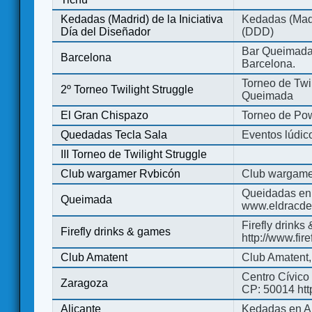
Kedadas (Madrid) de la Iniciativa
Kedadas (Madri
Día del Diseñador
(DDD)
Bar Queimada.
Barcelona
Barcelona.
Torneo de Twil
2º Torneo Twilight Struggle
Queimada
El Gran Chispazo
Torneo de Po
Quedadas Tecla Sala
Eventos lúdico
III Torneo de Twilight Struggle
Club wargamer Rvbicón
Club wargame
Queidadas en
Queimada
www.eldracde
Firefly drinks
Firefly drinks & games
http://www.fir
Club Amatent
Club Amatent,
Centro Cívico 
Zaragoza
CP: 50014 http
Alicante
Kedadas en Al