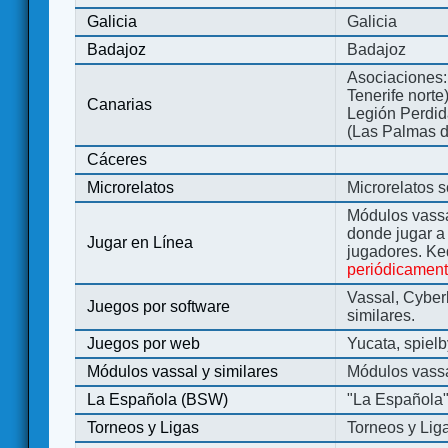
Galicia
Galicia
Badajoz
Badajoz
Asociaciones:
Tenerife norte
Canarias
Legión Perdida
(Las Palmas d
Cáceres
Microrelatos
Microrelatos 
Módulos vassa
donde jugar 
Jugar en Línea
jugadores. Ke
periódicamen
Vassal, Cyber
Juegos por software
similares.
Juegos por web
Yucata, spiel
Módulos vassal y similares
Módulos vassa
La Española (BSW)
"La Española
Torneos y Ligas
Torneos y Lig