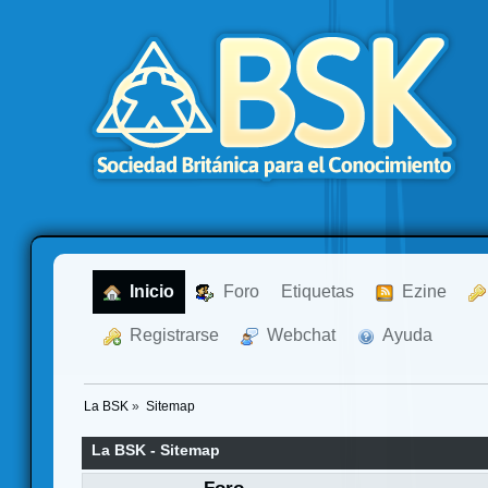
  Inicio
  Foro
Etiquetas
  Ezine
  Registrarse
  Webchat
  Ayuda
La BSK
»
Sitemap
La BSK - Sitemap