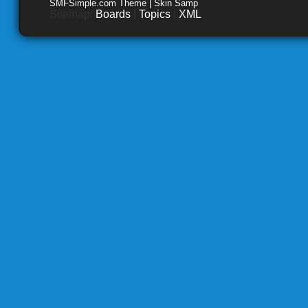
SMFSimple.com Theme | Skin Samp
Sitemap:
Boards
|
Topics
|
XML