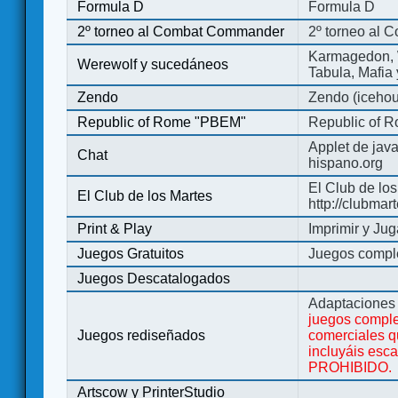
Formula D
Formula D
2º torneo al Combat Commander
2º torneo al
Karmagedon, W
Werewolf y sucedáneos
Tabula, Mafia
Zendo
Zendo (iceho
Republic of Rome "PBEM"
Republic of 
Applet de jav
Chat
hispano.org
El Club de los
El Club de los Martes
http://clubmar
Print & Play
Imprimir y Jug
Juegos Gratuitos
Juegos complet
Juegos Descatalogados
Adaptaciones 
juegos comple
Juegos rediseñados
comerciales q
incluyáis esc
PROHIBIDO.
Artscow y PrinterStudio