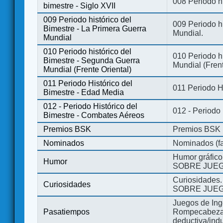
008 Periodo hi
bimestre - Siglo XVII
009 Periodo histórico del
009 Periodo hi
Bimestre - La Primera Guerra
Mundial.
Mundial
010 Periodo histórico del
010 Periodo h
Bimestre - Segunda Guerra
Mundial (Frent
Mundial (Frente Oriental)
011 Periodo Histórico del
011 Periodo H
Bimestre - Edad Media
012 - Periodo Histórico del
012 - Periodo
Bimestre - Combates Aéreos
Premios BSK
Premios BSK
Nominados
Nominados (fa
Humor gráfico
Humor
SOBRE JUEG
Curiosidades.
Curiosidades
SOBRE JUEG
Juegos de Ing
Pasatiempos
Rompecabezas
deductiva/indu