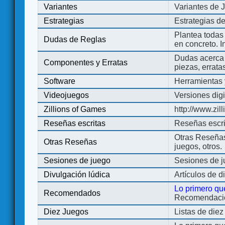
Variantes
Variantes de 
Estrategias
Estrategias d
Plantea todas
Dudas de Reglas
en concreto. 
Dudas acerca 
Componentes y Erratas
piezas, errata
Software
Herramientas 
Videojuegos
Versiones digi
Zillions of Games
http://www.zi
Reseñas escritas
Reseñas escri
Otras Reseñas 
Otras Reseñas
juegos, otros.
Sesiones de juego
Sesiones de 
Divulgación lúdica
Artículos de d
Lo primero qu
Recomendados
Recomendacion
Diez Juegos
Listas de die