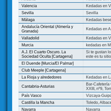
Valencia
Kedadas en V
Sevilla
Sevilla
Málaga
Kedadas bese
Andalucía Oriental (Almería y
Kedadas en An
Granada)
Valladolid
Kedadas en Va
Murcia
kedadas en M
A.J. El Cuarto Oscuro. La
Si te gustan l
Sociedad Oculta [Cartagena]
este es tu sit
El Duende [Murcia/El Palmar]
Club Meeple [Cartagena]
La Rioja y alrededores
Kedadas en L
Bar-Cafetería 
Cantabria-Asturias
XXIII, nº9, To
País Vasco
Vizcaya-Guip
Castilla la Mancha
Toledo, Albac
Navarra
Navarra