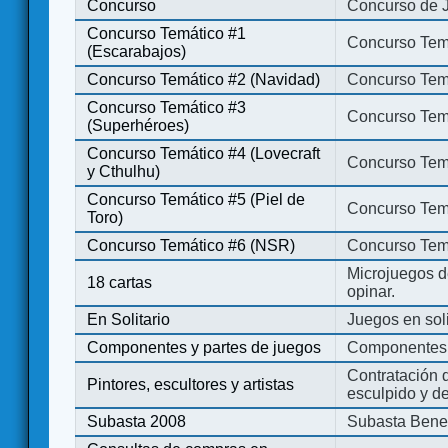
Concurso
Concurso de 
Concurso Temático #1
Concurso Temá
(Escarabajos)
Concurso Temático #2 (Navidad)
Concurso Tem
Concurso Temático #3
Concurso Tem
(Superhéroes)
Concurso Temático #4 (Lovecraft
Concurso Temá
y Cthulhu)
Concurso Temático #5 (Piel de
Concurso Temá
Toro)
Concurso Temático #6 (NSR)
Concurso Tem
Microjuegos d
18 cartas
opinar.
En Solitario
Juegos en soli
Componentes y partes de juegos
Componentes 
Contratación d
Pintores, escultores y artistas
esculpido y d
Subasta 2008
Subasta Bene