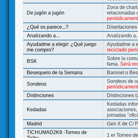
Zona de charl
De jugón a jugón
relacionadas 
periódicamen
¿Qué os parece...?
Disertaciones
Analizando a...
Analizando a..
Ayudadme a elegir: ¿Qué juego
Ayudadme a e
me compro?
reciclado per
Sobre la comu
BSK
fama.
Será re
Besequero de la Semana
Baronet o Be
Sondeos de o
Sondeos
periódicament
Distinciones
Distinciones 
Kedadas infor
Kedadas
asociaciones, 
jornadas "ofic
Madrid
Gen X de C/ P
TICHUMAD2K8 -Torneo de
1 er Torneo de
Tichu