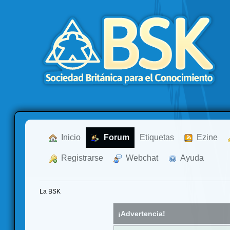
  Inicio
  Forum
Etiquetas
  Ezine
  Registrarse
  Webchat
  Ayuda
La BSK
¡Advertencia!