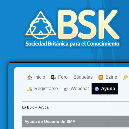
  Inicio
  Foro
Etiquetas
  Ezine
  Registrarse
  Webchat
  Ayuda
La BSK
»
Ayuda
Ayuda de Usuario de SMF