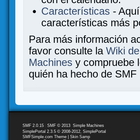
Características
- Aquí
características más 
Para más información a
favor consulte la
Wiki d
Machines
y compruebe 
quién ha hecho de SMF l
SMF 2.0.15
|
SMF © 2013
,
Simple Machines
SimplePortal 2.3.5 © 2008-2012, SimplePortal
SMFSimple.com Theme | Skin Samp