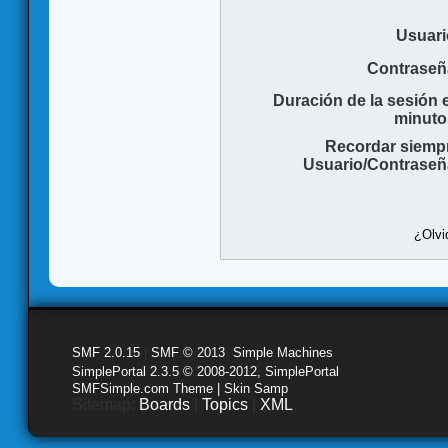
Usuari
Contraseñ
Duración de la sesión 
minuto
Recordar siemp
Usuario/Contraseñ
¿Olvi
SMF 2.0.15
|
SMF © 2013
,
Simple Machines
SimplePortal 2.3.5 © 2008-2012, SimplePortal
SMFSimple.com Theme | Skin Samp
Sitemap:
Boards
|
Topics
|
XML