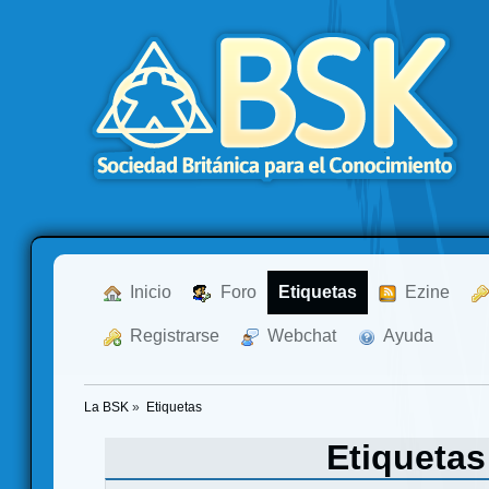
  Inicio
  Foro
Etiquetas
  Ezine
  Registrarse
  Webchat
  Ayuda
La BSK
»
Etiquetas
Etiqueta