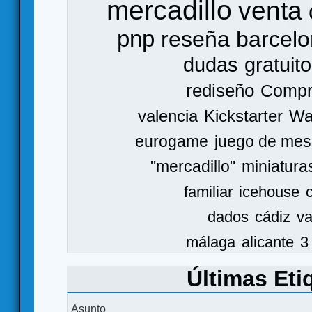
mercadillo
venta
pnp
reseña
barcel
dudas
gratuito
rediseño
Comp
valencia
Kickstarter
Wa
eurogame
juego de mes
"mercadillo"
miniatura
familiar
icehouse
dados
cádiz
va
málaga
alicante
3
Últimas Eti
Asunto