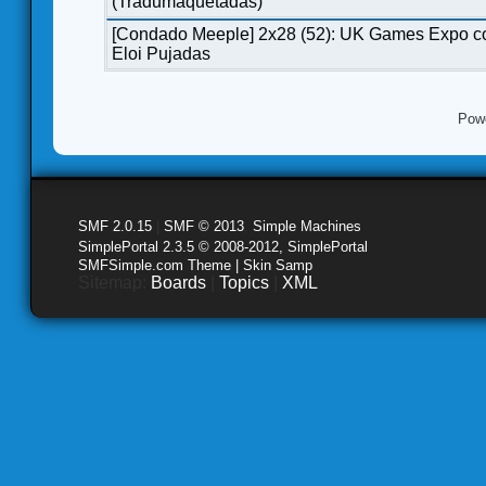
(Tradumaquetadas)
[Condado Meeple] 2x28 (52): UK Games Expo c
Eloi Pujadas
Pow
SMF 2.0.15
|
SMF © 2013
,
Simple Machines
SimplePortal 2.3.5 © 2008-2012, SimplePortal
SMFSimple.com Theme | Skin Samp
Sitemap:
Boards
|
Topics
|
XML