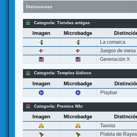
Distinciones
Categoría: Tiendas amigas
Imagen
Microbadge
Distinció
La comarca
Juegos de mesa
Generación X
Categoría: Templos lúdicos
Imagen
Microbadge
Distinció
Playbar
Categoría: Premios Wkr
Imagen
Microbadge
Distinció
Taxista
Pistola de Rayo