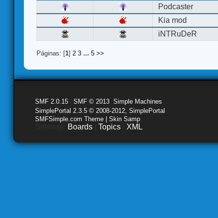
Podcaster
Kia mod
iNTRuDeR
Páginas: [
1
]
2
3
...
5
>>
SMF 2.0.15
|
SMF © 2013
,
Simple Machines
SimplePortal 2.3.5 © 2008-2012, SimplePortal
SMFSimple.com Theme | Skin Samp
Sitemap:
Boards
|
Topics
|
XML