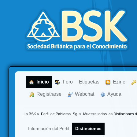
  Inicio
  Foro
Etiquetas
  Ezine
  Registrarse
  Webchat
  Ayuda
La BSK
»
Perfil de Pableras_Sg 
»
Muestra todas las Distinciones 
Información del Perfil
Distinciones