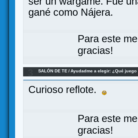
ser un wargame. Fue una 
gané como Nájera.
Para este me
gracias!
3
SALÓN DE TE
/
Ayudadme a elegir: ¿Qué jueg
Commands & Colors: Ancients
Curioso reflote.
Para este me
gracias!