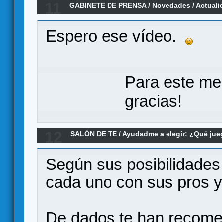
11
GABINETE DE PRENSA
/
Novedades / Actuali
para jugar en Verkami
Espero ese vídeo.
Para este me
gracias!
12
SALÓN DE TE
/
Ayudadme a elegir: ¿Qué ju
Re:JUEGOS DE MESA Y DISTROFIA MUSCU
Según sus posibilidades
cada uno con sus pros y
De dados te han recom