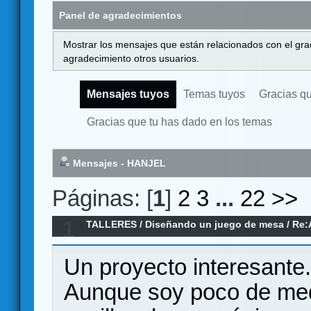
Panel de agradecimientos
Mostrar los mensajes que están relacionados con el gra
agradecimiento otros usuarios.
Mensajes tuyos
Temas tuyos
Gracias q
Gracias que tu has dado en los temas
Mensajes - HANJEL
Páginas: [
1
]
2
3
...
22
>>
1
TALLERES
/
Diseñando un juego de mesa
/
Re:
Un proyecto interesante.
Aunque soy poco de med