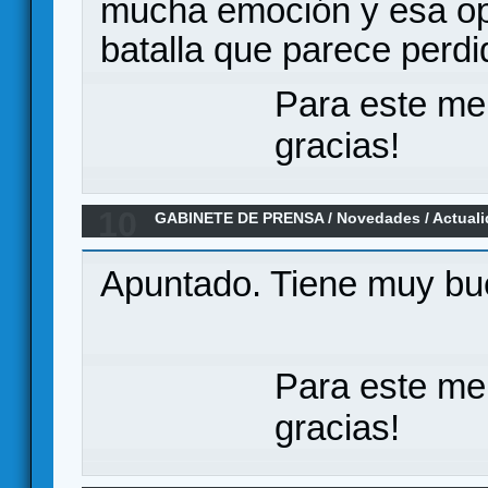
mucha emoción y esa opc
batalla que parece perd
Para este me
gracias!
10
GABINETE DE PRENSA
/
Novedades / Actual
norte, librojuego RPG de fantasía oscura co
Apuntado. Tiene muy bu
Para este me
gracias!