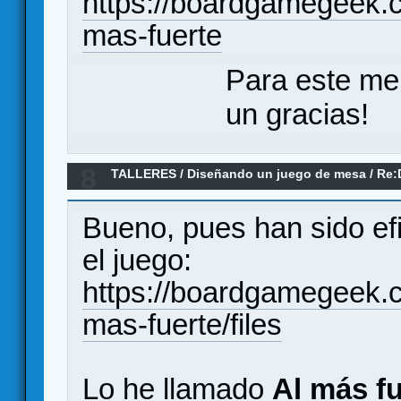
https://boardgamegeek.
mas-fuerte
Para este me
un gracias!
8
TALLERES
/
Diseñando un juego de mesa
/
Re:
algo que debería existir
Bueno, pues han sido ef
el juego:
https://boardgamegeek.
mas-fuerte/files
Lo he llamado
Al más fu