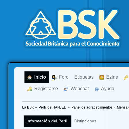
  Inicio
  Foro
Etiquetas
  Ezine
  Registrarse
  Webchat
  Ayuda
La BSK
»
Perfil de HANJEL 
»
Panel de agradecimientos
»
Mensaj
Información del Perfil
Distinciones