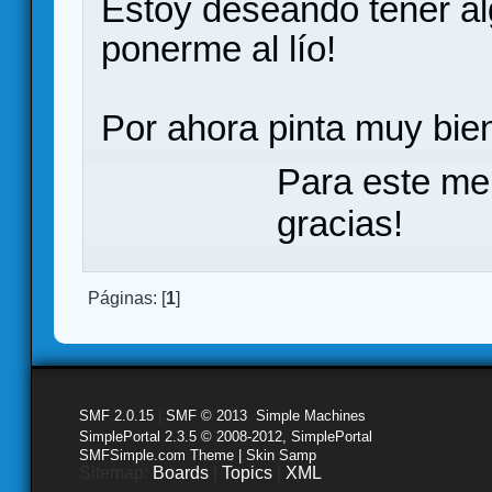
Estoy deseando tener al
ponerme al lío!
Por ahora pinta muy bie
Para este me
gracias!
Páginas: [
1
]
SMF 2.0.15
|
SMF © 2013
,
Simple Machines
SimplePortal 2.3.5 © 2008-2012, SimplePortal
SMFSimple.com Theme | Skin Samp
Sitemap:
Boards
|
Topics
|
XML