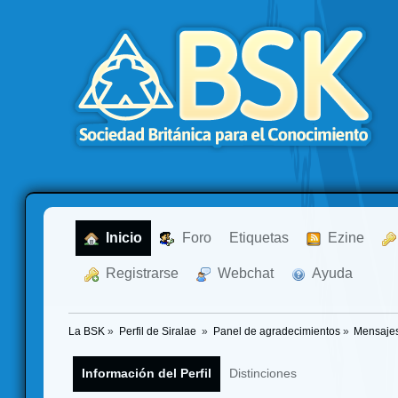
  Inicio
  Foro
Etiquetas
  Ezine
  Registrarse
  Webchat
  Ayuda
La BSK
»
Perfil de Siralae 
»
Panel de agradecimientos
»
Mensajes
Información del Perfil
Distinciones