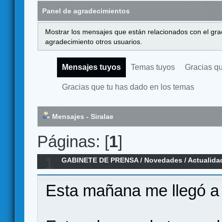
Panel de agradecimientos
Mostrar los mensajes que están relacionados con el gra
agradecimiento otros usuarios.
Mensajes tuyos
Temas tuyos
Gracias q
Gracias que tu has dado en los temas
Mensajes - Siralae
Páginas: [
1
]
1
GABINETE DE PRENSA
/
Novedades / Actualida
Batallas Napoleónicas en la Península
Esta mañana me llegó 