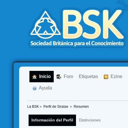
  Inicio
  Foro
Etiquetas
  Ezine
  Ayuda
La BSK
»
Perfil de Siralae 
»
Resumen
Información del Perfil
Distinciones