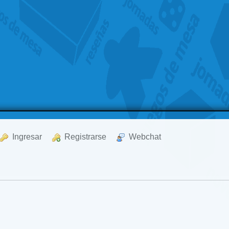
  Ingresar
  Registrarse
  Webchat