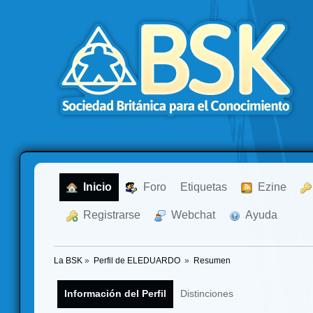
  Inicio
  Foro
Etiquetas
  Ezine
  Registrarse
  Webchat
  Ayuda
La BSK
»
Perfil de ELEDUARDO 
»
Resumen
Información del Perfil
Distinciones