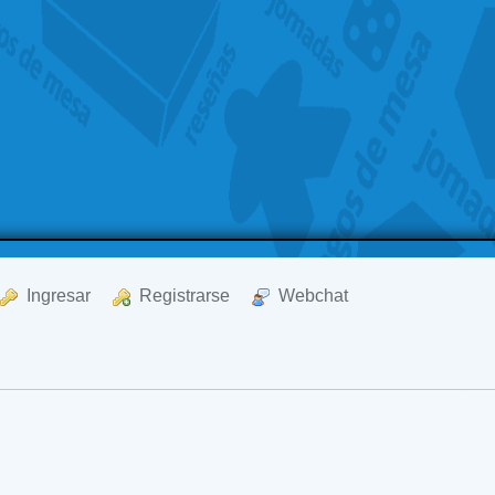
  Ingresar
  Registrarse
  Webchat