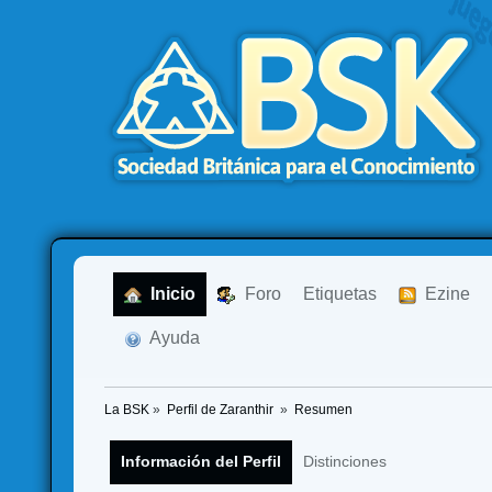
  Inicio
  Foro
Etiquetas
  Ezine
  Ayuda
La BSK
»
Perfil de Zaranthir 
»
Resumen
Información del Perfil
Distinciones