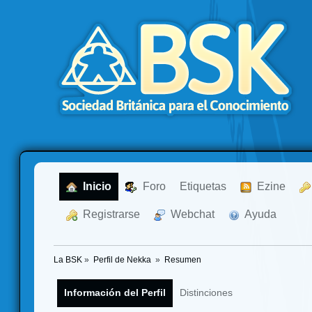
  Inicio
  Foro
Etiquetas
  Ezine
  Registrarse
  Webchat
  Ayuda
La BSK
»
Perfil de Nekka 
»
Resumen
Información del Perfil
Distinciones