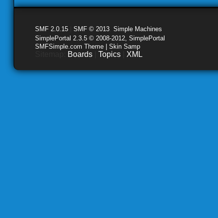
SMF 2.0.15
|
SMF © 2013
,
Simple Machines
SimplePortal 2.3.5 © 2008-2012, SimplePortal
SMFSimple.com Theme | Skin Samp
Sitemap:
Boards
|
Topics
|
XML