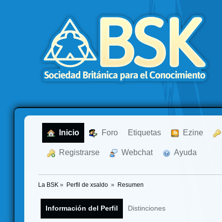
  Inicio
  Foro
Etiquetas
  Ezine
  Registrarse
  Webchat
  Ayuda
La BSK
»
Perfil de xsaldo 
»
Resumen
Información del Perfil
Distinciones