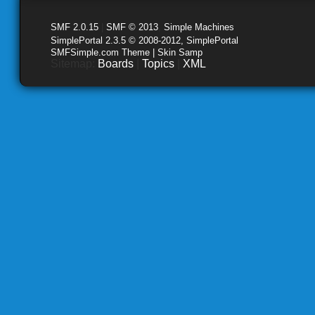
SMF 2.0.15
|
SMF © 2013
,
Simple Machines
SimplePortal 2.3.5 © 2008-2012, SimplePortal
SMFSimple.com Theme | Skin Samp
Sitemap:
Boards
|
Topics
|
XML