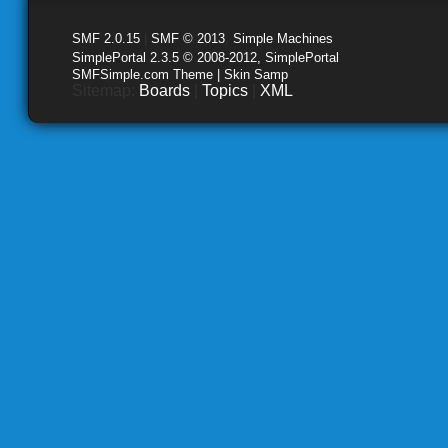
SMF 2.0.15
|
SMF © 2013
,
Simple Machines
SimplePortal 2.3.5 © 2008-2012, SimplePortal
SMFSimple.com Theme | Skin Samp
Sitemap:
Boards
|
Topics
|
XML