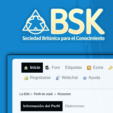
  Inicio
  Foro
Etiquetas
  Ezine
  Registrarse
  Webchat
  Ayuda
La BSK
»
Perfil de orpik 
»
Resumen
Información del Perfil
Distinciones