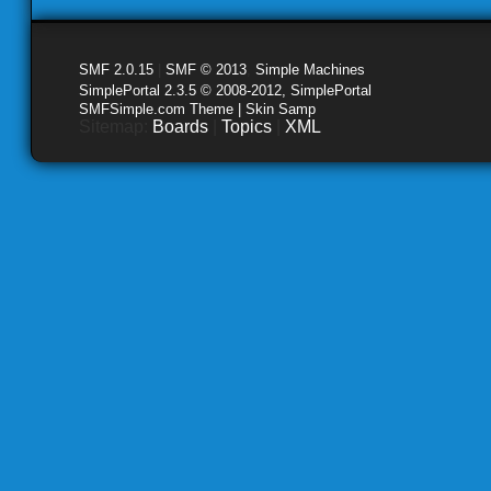
SMF 2.0.15
|
SMF © 2013
,
Simple Machines
SimplePortal 2.3.5 © 2008-2012, SimplePortal
SMFSimple.com Theme | Skin Samp
Sitemap:
Boards
|
Topics
|
XML