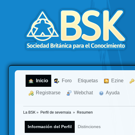
  Inicio
  Foro
Etiquetas
  Ezine
  Registrarse
  Webchat
  Ayuda
La BSK
»
Perfil de severnaia 
»
Resumen
Información del Perfil
Distinciones