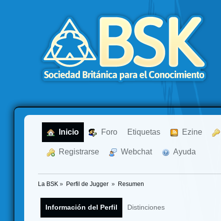
  Inicio
  Foro
Etiquetas
  Ezine
  Registrarse
  Webchat
  Ayuda
La BSK
»
Perfil de Jugger 
»
Resumen
Información del Perfil
Distinciones