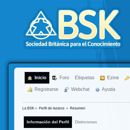
  Inicio
  Foro
Etiquetas
  Ezine
  Registrarse
  Webchat
  Ayuda
La BSK
»
Perfil de lazarus 
»
Resumen
Información del Perfil
Distinciones