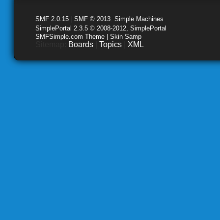
SMF 2.0.15
|
SMF © 2013
,
Simple Machines
SimplePortal 2.3.5 © 2008-2012, SimplePortal
SMFSimple.com Theme | Skin Samp
Sitemap:
Boards
|
Topics
|
XML