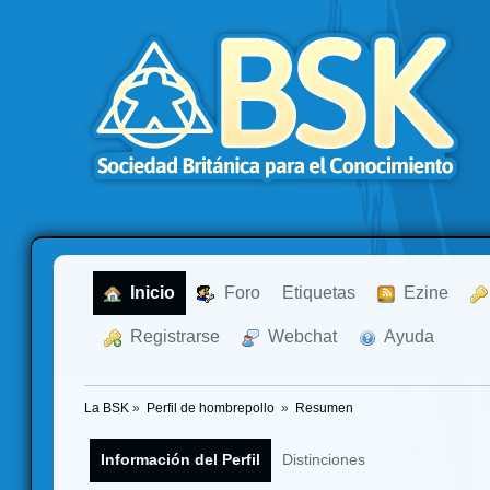
  Inicio
  Foro
Etiquetas
  Ezine
  Registrarse
  Webchat
  Ayuda
La BSK
»
Perfil de hombrepollo 
»
Resumen
Información del Perfil
Distinciones