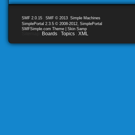
SMF 2.0.15
|
SMF © 2013
,
Simple Machines
SimplePortal 2.3.5 © 2008-2012, SimplePortal
SMFSimple.com Theme | Skin Samp
Sitemap:
Boards
|
Topics
|
XML