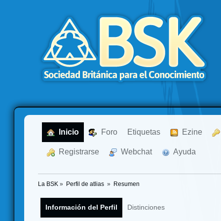
  Inicio
  Foro
Etiquetas
  Ezine
  Registrarse
  Webchat
  Ayuda
La BSK
»
Perfil de atlias 
»
Resumen
Información del Perfil
Distinciones