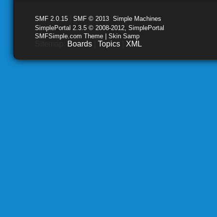
SMF 2.0.15
|
SMF © 2013
,
Simple Machines
SimplePortal 2.3.5 © 2008-2012, SimplePortal
SMFSimple.com Theme | Skin Samp
Sitemap:
Boards
|
Topics
|
XML