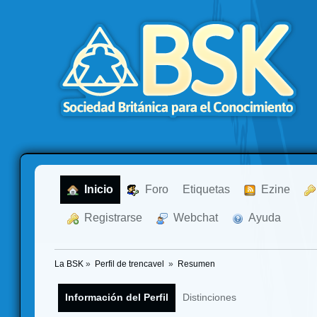
  Inicio
  Foro
Etiquetas
  Ezine
  Registrarse
  Webchat
  Ayuda
La BSK
»
Perfil de trencavel 
»
Resumen
Información del Perfil
Distinciones