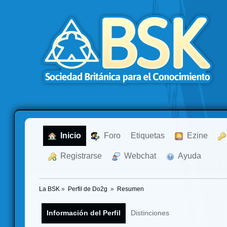
  Inicio
  Foro
Etiquetas
  Ezine
  Registrarse
  Webchat
  Ayuda
La BSK
»
Perfil de Do2g 
»
Resumen
Información del Perfil
Distinciones