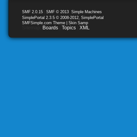
SMF 2.0.15
|
SMF © 2013
,
Simple Machines
SimplePortal 2.3.5 © 2008-2012, SimplePortal
SMFSimple.com Theme | Skin Samp
Sitemap:
Boards
|
Topics
|
XML