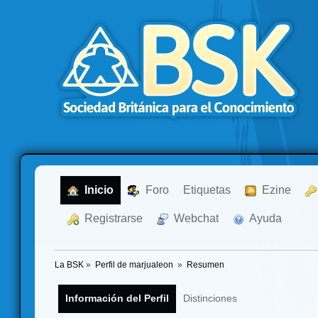
  Inicio
  Foro
Etiquetas
  Ezine
  Registrarse
  Webchat
  Ayuda
La BSK
»
Perfil de marjualeon 
»
Resumen
Información del Perfil
Distinciones