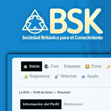
  Inicio
  Foro
Etiquetas
  Ezine
  Registrarse
  Webchat
  Ayuda
La BSK
»
Perfil de tomol 
»
Resumen
Información del Perfil
Distinciones