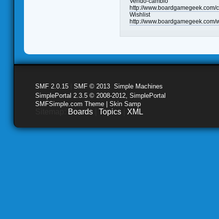
Vendo-cambio
http://www.boardgamegeek.com/c
Wishlist
http://www.boardgamegeek.com/wi
SMF 2.0.15
|
SMF © 2013
,
Simple Machines
SimplePortal 2.3.5 © 2008-2012, SimplePortal
SMFSimple.com Theme | Skin Samp
Sitemap:
Boards
|
Topics
|
XML