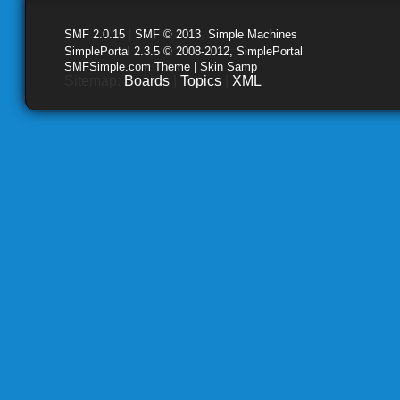
SMF 2.0.15
|
SMF © 2013
,
Simple Machines
SimplePortal 2.3.5 © 2008-2012, SimplePortal
SMFSimple.com Theme | Skin Samp
Sitemap:
Boards
|
Topics
|
XML