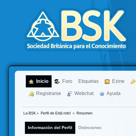
  Inicio
  Foro
Etiquetas
  Ezine
  Registrarse
  Webchat
  Ayuda
La BSK
»
Perfil de Está roto! 
»
Resumen
Información del Perfil
Distinciones