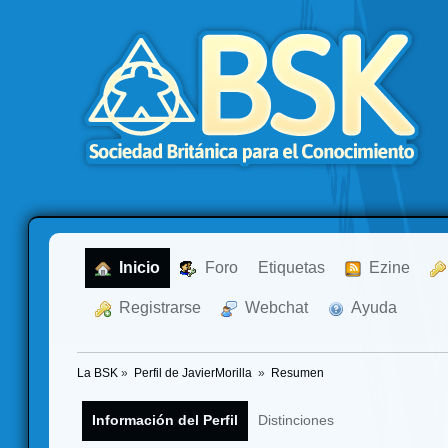
  Inicio
  Foro
Etiquetas
  Ezine
  Registrarse
  Webchat
  Ayuda
La BSK
»
Perfil de JavierMorilla 
»
Resumen
Información del Perfil
Distinciones