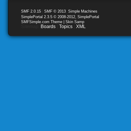
SMF 2.0.15
|
SMF © 2013
,
Simple Machines
SimplePortal 2.3.5 © 2008-2012, SimplePortal
SMFSimple.com Theme | Skin Samp
Sitemap:
Boards
|
Topics
|
XML