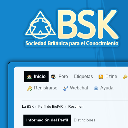
  Inicio
  Foro
Etiquetas
  Ezine
  Registrarse
  Webchat
  Ayuda
La BSK
»
Perfil de BielVR 
»
Resumen
Información del Perfil
Distinciones