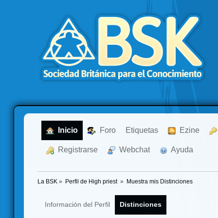
  Inicio
  Foro
Etiquetas
  Ezine
  Registrarse
  Webchat
  Ayuda
La BSK
»
Perfil de High priest 
»
Muestra mis Distinciones
Información del Perfil
Distinciones