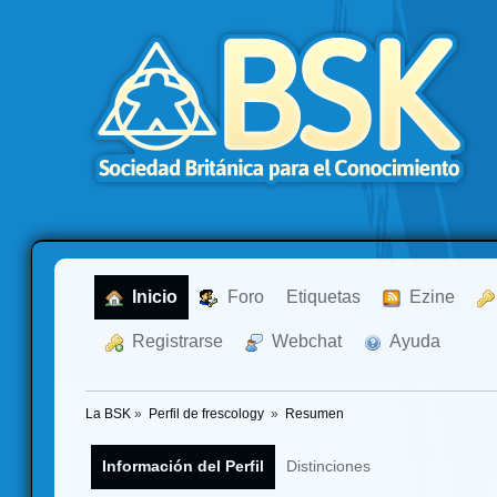
  Inicio
  Foro
Etiquetas
  Ezine
  Registrarse
  Webchat
  Ayuda
La BSK
»
Perfil de frescology 
»
Resumen
Información del Perfil
Distinciones