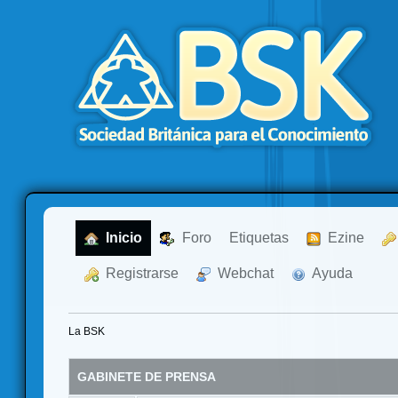
  Inicio
  Foro
Etiquetas
  Ezine
  Registrarse
  Webchat
  Ayuda
La BSK
GABINETE DE PRENSA