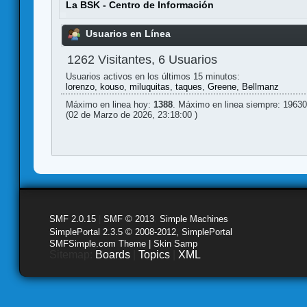
La BSK - Centro de Información
Usuarios en Línea
1262 Visitantes, 6 Usuarios
Usuarios activos en los últimos 15 minutos:
lorenzo
,
kouso
,
miluquitas
,
taques
,
Greene
,
Bellmanz
Máximo en linea hoy:
1388
. Máximo en linea siempre: 19630
(02 de Marzo de 2026, 23:18:00 )
SMF 2.0.15
|
SMF © 2013
,
Simple Machines
SimplePortal 2.3.5 © 2008-2012, SimplePortal
SMFSimple.com Theme | Skin Samp
Sitemap:
Boards
|
Topics
|
XML