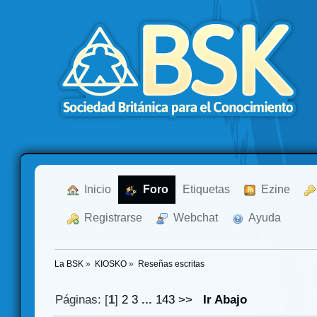
  Inicio
  Foro
Etiquetas
  Ezine
  Registrarse
  Webchat
  Ayuda
La BSK
»
KIOSKO
»
Reseñas escritas
Páginas: [
1
]
2
3
...
143
>>
Ir Abajo