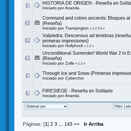
HISTORIA DE ORIGEN - Reseña en Solita
Iniciado por
Ananda
Command and colors ancients: Bloques al
(Reseña)
Iniciado por Trampington
«
1
2
3
4
»
Valpiedra: Descensus ad tenebras (reseña e
primeras impresiones)
Iniciado por
Hollyhock
«
1
2
»
Unconditional Surrender! World War 2 in 
(Reseña)
Iniciado por
Zolle
«
1
2
»
Through Ice and Snow (Primeras impresio
Iniciado por
Cyberchin
FIRESIEGE - Reseña en Solitario
Iniciado por
Ananda
Páginas: [
1
]
2
3
...
143
>>
Ir Arriba