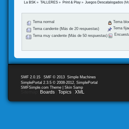
La BSK
»
TALLERES
»
Print & Play
»
Juegos Descatalogados
(Mo
Tema normal
Tema blo
Tema fija
Tema candente (Más de 20 respuestas)
Encuest
Tema muy candente (Más de 50 respuestas)
SMF 2.0.15
|
SMF © 2013
,
Simple Machines
SimplePortal 2.3.5 © 2008-2012, SimplePortal
SMFSimple.com Theme | Skin Samp
Sitemap:
Boards
|
Topics
|
XML