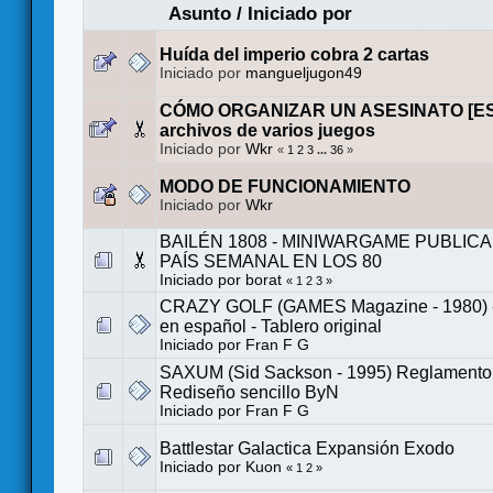
Asunto
/
Iniciado por
Huída del imperio cobra 2 cartas
Iniciado por
mangueljugon49
CÓMO ORGANIZAR UN ASESINATO [ES].
archivos de varios juegos
Iniciado por
Wkr
«
1
2
3
...
36
»
MODO DE FUNCIONAMIENTO
Iniciado por
Wkr
BAILÉN 1808 - MINIWARGAME PUBLIC
PAÍS SEMANAL EN LOS 80
Iniciado por
borat
«
1
2
3
»
CRAZY GOLF (GAMES Magazine - 1980) 
en español - Tablero original
Iniciado por
Fran F G
SAXUM (Sid Sackson - 1995) Reglamento 
Rediseño sencillo ByN
Iniciado por
Fran F G
Battlestar Galactica Expansión Exodo
Iniciado por
Kuon
«
1
2
»