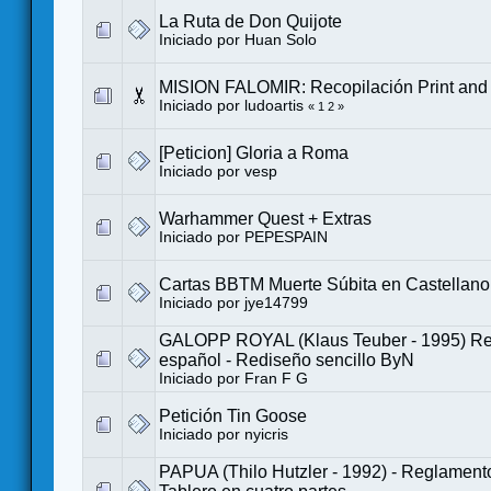
La Ruta de Don Quijote
Iniciado por
Huan Solo
MISION FALOMIR: Recopilación Print and 
Iniciado por
ludoartis
«
1
2
»
[Peticion] Gloria a Roma
Iniciado por
vesp
Warhammer Quest + Extras
Iniciado por
PEPESPAIN
Cartas BBTM Muerte Súbita en Castellano
Iniciado por
jye14799
GALOPP ROYAL (Klaus Teuber - 1995) Re
español - Rediseño sencillo ByN
Iniciado por
Fran F G
Petición Tin Goose
Iniciado por
nyicris
PAPUA (Thilo Hutzler - 1992) - Reglament