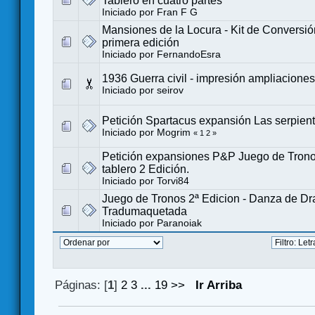
Tablero en cuatro partes
Iniciado por
Fran F G
Mansiones de la Locura - Kit de Conversió
primera edición
Iniciado por
FernandoEsra
1936 Guerra civil - impresión ampliaciones
Iniciado por
seirov
Petición Spartacus expansión Las serpient
Iniciado por
Mogrim
«
1
2
»
Petición expansiones P&P Juego de Trono
tablero 2 Edición.
Iniciado por
Torvi84
Juego de Tronos 2ª Edicion - Danza de Dr
Tradumaquetada
Iniciado por
Paranoiak
Páginas: [
1
]
2
3
...
19
>>
Ir Arriba