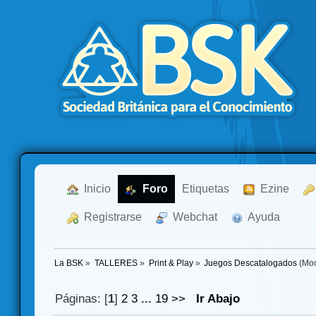
  Inicio
  Foro
Etiquetas
  Ezine
  Registrarse
  Webchat
  Ayuda
La BSK
»
TALLERES
»
Print & Play
»
Juegos Descatalogados
(Mod
Páginas: [
1
]
2
3
...
19
>>
Ir Abajo