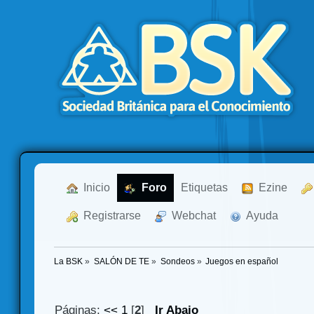
  Inicio
  Foro
Etiquetas
  Ezine
  Registrarse
  Webchat
  Ayuda
La BSK
»
SALÓN DE TE
»
Sondeos
»
Juegos en español
Páginas:
<<
1
[
2
]
Ir Abajo