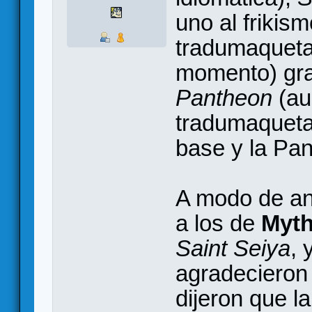
uno al frikis
tradumaqueta
momento) grat
Pantheon
(au
tradumaquetan
base y la Pan
A modo de an
a los de
Myt
Saint Seiya
, 
agradecieron
dijeron que l