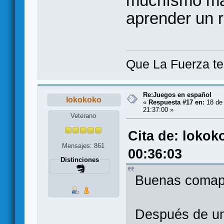
muchísmo más
aprender un 
Que La Fuerza t
Re:Juegos en español
lokokoko
«
Respuesta #17 en:
18 de 
21:37:00 »
Veterano
Cita de: lokok
Mensajes: 861
00:36:03
Distinciones
Buenas coma
Después de un