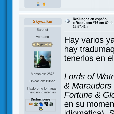
Re:Juegos en español
Skywalker
«
Respuesta #16 en:
02 de 
12:57:41 »
Baronet
Veterano
Hay varios y
hay tradumaqu
tenerlos en e
Lords of Wat
Mensajes: 2873
Ubicación: Bilbao
& Marauders
Hazlo o no lo hagas,
Fortune & Gl
pero no lo intentes
Distinciones
en su moment
idiomática),
S