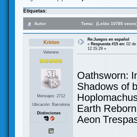
Etiquetas:
Autor
Tema: (Leído 10785 veces
Re:Juegos en español
Kririon
«
Respuesta #15 en:
02 de 
12:15:29 »
Veterano
Oathsworn: I
Shadows of b
Hoplomachu
Mensajes: 2712
Ubicación: Barcelona
Earth Reborn
Distinciones
Aeon Trespa