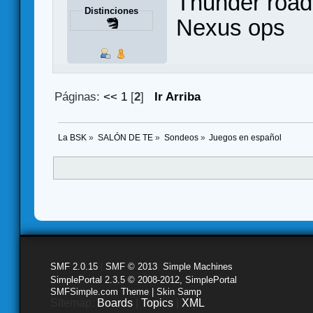
Thunder road
Distinciones
Nexus ops
Páginas:
<<
1
[
2
]
Ir Arriba
La BSK
»
SALÓN DE TE
»
Sondeos
»
Juegos en español
SMF 2.0.15
|
SMF © 2013
,
Simple Machines
SimplePortal 2.3.5 © 2008-2012, SimplePortal
SMFSimple.com Theme | Skin Samp
Sitemap:
Boards
|
Topics
|
XML