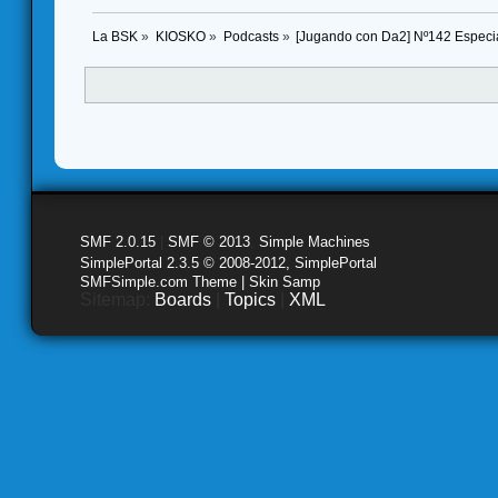
La BSK
»
KIOSKO
»
Podcasts
»
[Jugando con Da2] Nº142 Especia
SMF 2.0.15
|
SMF © 2013
,
Simple Machines
SimplePortal 2.3.5 © 2008-2012, SimplePortal
SMFSimple.com Theme | Skin Samp
Sitemap:
Boards
|
Topics
|
XML