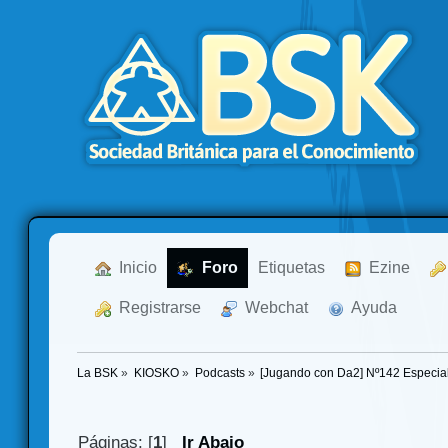
  Inicio
  Foro
Etiquetas
  Ezine
  Registrarse
  Webchat
  Ayuda
La BSK
»
KIOSKO
»
Podcasts
»
[Jugando con Da2] Nº142 Especial
Páginas: [
1
]
Ir Abajo