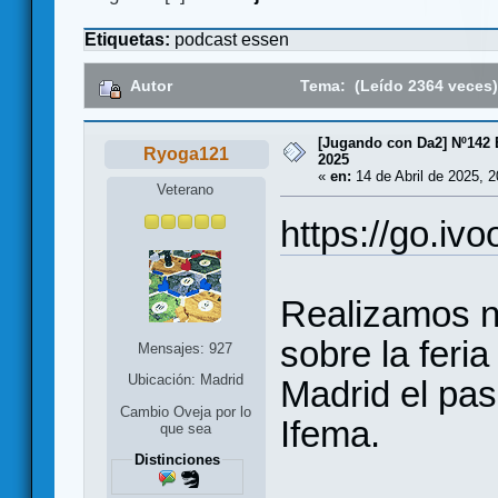
Etiquetas:
podcast
essen
Autor
Tema: (Leído 2364 veces
[Jugando con Da2] Nº142 E
Ryoga121
2025
«
en:
14 de Abril de 2025, 2
Veterano
https://go.iv
Realizamos n
sobre la feria
Mensajes: 927
Ubicación: Madrid
Madrid el pa
Cambio Oveja por lo
Ifema.
que sea
Distinciones