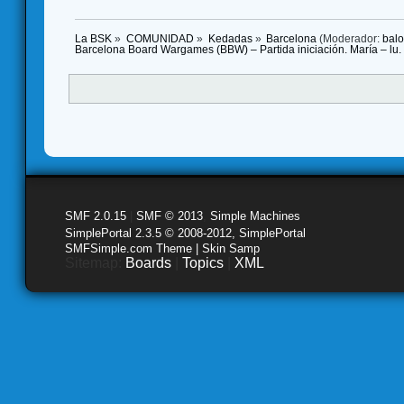
La BSK
»
COMUNIDAD
»
Kedadas
»
Barcelona
(Moderador:
bal
Barcelona Board Wargames (BBW) – Partida iniciación. María – lu.
SMF 2.0.15
|
SMF © 2013
,
Simple Machines
SimplePortal 2.3.5 © 2008-2012, SimplePortal
SMFSimple.com Theme | Skin Samp
Sitemap:
Boards
|
Topics
|
XML