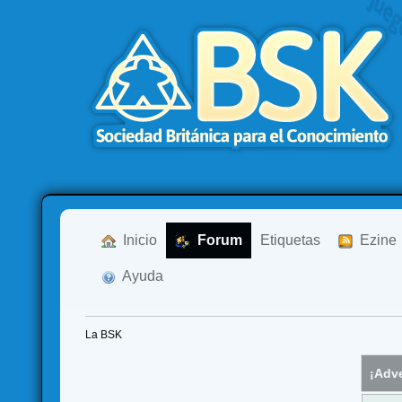
  Inicio
  Forum
Etiquetas
  Ezine
  Ayuda
La BSK
¡Adve