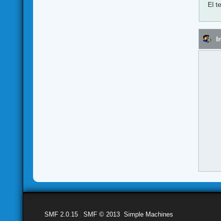
El t
I
SMF 2.0.15
|
SMF © 2013
,
Simple Machines