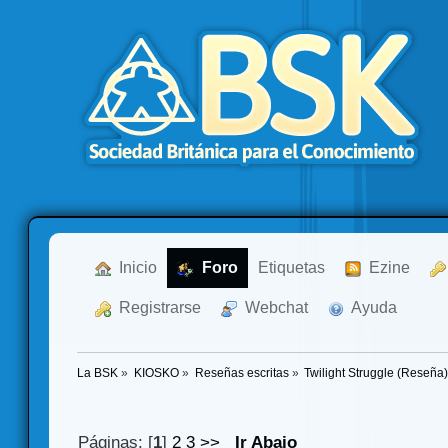
  Inicio
  Foro
Etiquetas
  Ezine
  Registrarse
  Webchat
  Ayuda
La BSK
»
KIOSKO
»
Reseñas escritas
»
Twilight Struggle (Reseña)
Páginas: [
1
]
2
3
>>
Ir Abajo