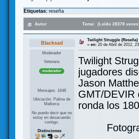
Etiquetas:
reseña
Autor
Tema: (Leído 28378 veces
Twilight Struggle (Reseña)
Blacksad
«
en:
20 de Abril de 2012, 23
Moderador
Twilight Stru
Veterano
jugadores di
Jason Matthe
Mensajes: 1648
GMT/DEVIR de
Ubicación: Palma de
ronda los 180
Mallorca
No puedo decir que no
estoy en desacuerdo
contigo.
Fotogr
Distinciones