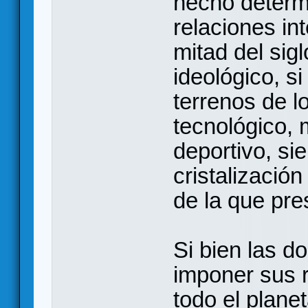
hecho determi
relaciones in
mitad del sig
ideológico, s
terrenos de lo
tecnológico, m
deportivo, sien
cristalizació
de la que pr
Si bien las d
imponer sus r
todo el plane