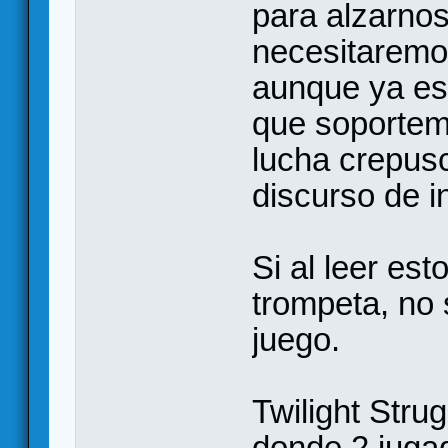
para alzarno
necesitaremos;
aunque ya es
que soportemo
lucha crepusc
discurso de i
Si al leer est
trompeta, no 
juego.
Twilight Stru
donde 2 juga