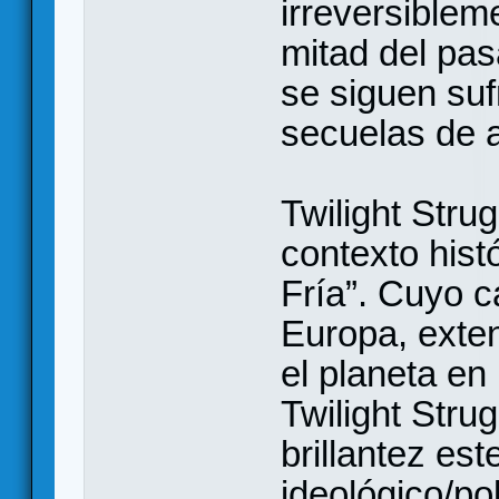
irreversiblem
mitad del pas
se siguen suf
secuelas de a
Twilight Stru
contexto his
Fría”. Cuyo c
Europa, exten
el planeta e
Twilight Stru
brillantez es
ideológico/pol