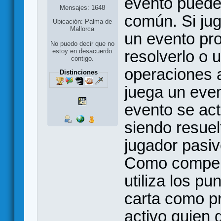
evento puede 
Mensajes: 1648
común. Si ju
Ubicación: Palma de
Mallorca
un evento pro
No puedo decir que no
estoy en desacuerdo
resolverlo o 
contigo.
operaciones a
Distinciones
juega un even
evento se ac
siendo resuel
jugador pasiv
Como compens
utiliza los p
carta como pr
activo quien 