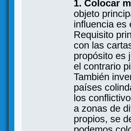
1. Colocar m
objeto princi
influencia es 
Requisito pri
con las carta
propósito es 
el contrario p
También inver
países colind
los conflicti
a zonas de di
propios, se d
podemos colo