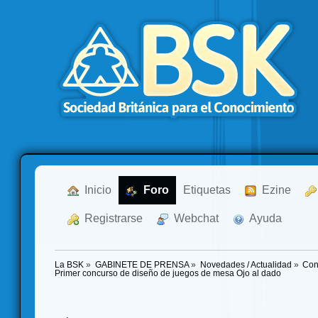
  Inicio
  Foro
Etiquetas
  Ezine
  Registrarse
  Webchat
  Ayuda
La BSK
»
GABINETE DE PRENSA
»
Novedades / Actualidad
»
Con
Primer concurso de diseño de juegos de mesa Ojo al dado