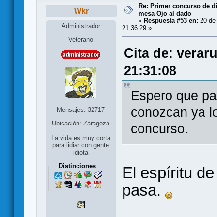
Re: Primer concurso de d
Wkr
mesa Ojo al dado
«
Respuesta #53 en:
20 de 
Administrador
21:36:29 »
Veterano
Cita de: verar
21:31:08
Espero que pa
conozcan ya lo
Mensajes: 32717
Ubicación: Zaragoza
concurso.
La vida es muy corta
para lidiar con gente
idiota
Distinciones
El espíritu d
pasa.