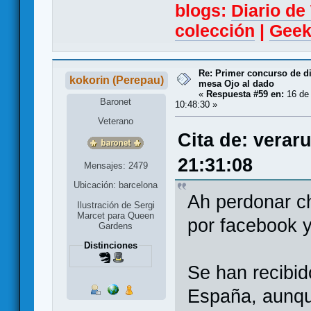
blogs:
Diario d
colección
|
Geek
Re: Primer concurso de d
kokorin (Perepau)
mesa Ojo al dado
«
Respuesta #59 en:
16 de 
Baronet
10:48:30 »
Veterano
Cita de: verar
21:31:08
Mensajes: 2479
Ubicación: barcelona
Ah perdonar 
Ilustración de Sergi
Marcet para Queen
por facebook y
Gardens
Distinciones
Se han recibid
España, aunqu