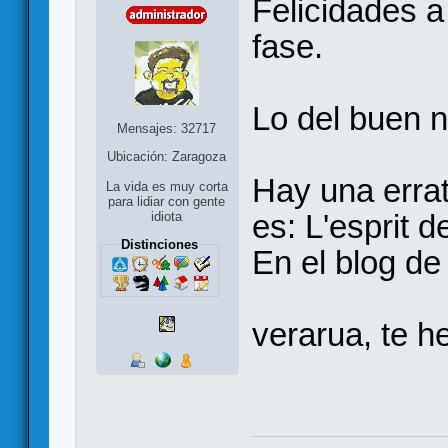
Felicidades a
fase.
Lo del buen n
Mensajes: 32717
Ubicación: Zaragoza
Hay una erra
La vida es muy corta
para lidiar con gente
es: L'esprit d
idiota
Distinciones
En el blog de
verarua, te 