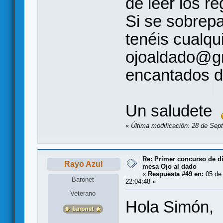
de leer los r
Si se sobrepa
tenéis cualqu
ojoaldado@g
encantados d
Un saludete
«
Última modificación: 28 de Sep
Re: Primer concurso de d
Rayo Azul
mesa Ojo al dado
«
Respuesta #49 en:
05 de 
Baronet
22:04:48 »
Veterano
Hola Simón,