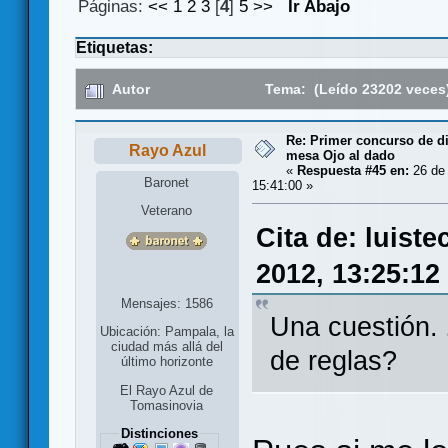
Páginas:
<<
1
2
3
[
4
]
5
>>
Ir Abajo
Etiquetas:
Autor
Tema: (Leído 23202 veces
Re: Primer concurso de d
Rayo Azul
mesa Ojo al dado
«
Respuesta #45 en:
26 de 
Baronet
15:41:00 »
Veterano
Cita de: luist
2012, 13:25:12
Mensajes: 1586
Una cuestión.
Ubicación: Pampala, la
ciudad más allá del
de reglas?
último horizonte
El Rayo Azul de
Tomasinovia
Distinciones