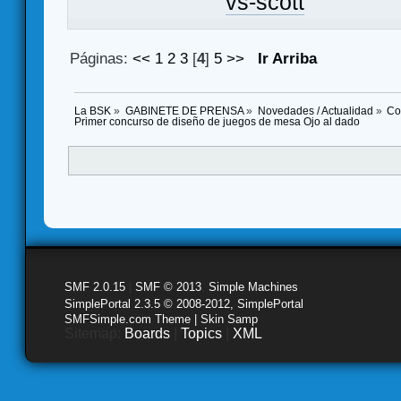
vs-scott
Páginas:
<<
1
2
3
[
4
]
5
>>
Ir Arriba
La BSK
»
GABINETE DE PRENSA
»
Novedades / Actualidad
»
Co
Primer concurso de diseño de juegos de mesa Ojo al dado
SMF 2.0.15
|
SMF © 2013
,
Simple Machines
SimplePortal 2.3.5 © 2008-2012, SimplePortal
SMFSimple.com Theme | Skin Samp
Sitemap:
Boards
|
Topics
|
XML