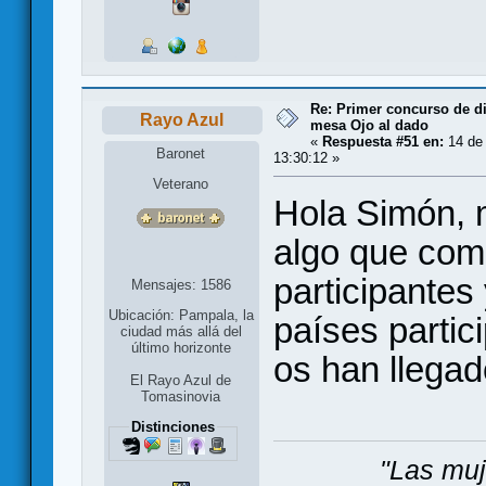
Re: Primer concurso de d
Rayo Azul
mesa Ojo al dado
«
Respuesta #51 en:
14 de 
Baronet
13:30:12 »
Veterano
Hola Simón, 
algo que come
participantes
Mensajes: 1586
Ubicación: Pampala, la
países partic
ciudad más allá del
último horizonte
os han llegado
El Rayo Azul de
Tomasinovia
Distinciones
"Las muj