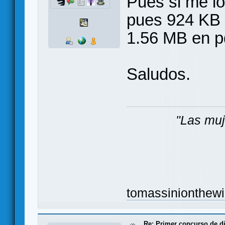
Pues si me lo
pues 924 KB e
1.56 MB en p
Saludos.
"Las muj
tomassinionthew
Re: Primer concurso de d