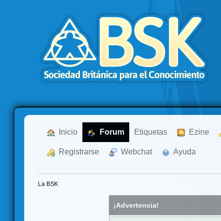
  Inicio
  Forum
Etiquetas
  Ezine
  Registrarse
  Webchat
  Ayuda
La BSK
¡Advertencia!