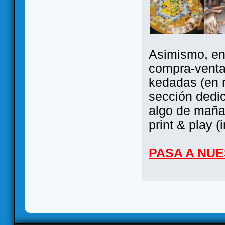
Asimismo, ent
compra-venta
kedadas (en 
sección dedi
algo de maña 
print & play (
PASA A NU