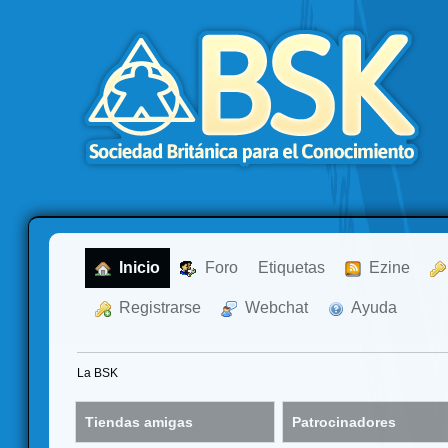
  Inicio
  Foro
Etiquetas
  Ezine
  Registrarse
  Webchat
  Ayuda
La BSK
Tiendas amigas
Patrocinadores