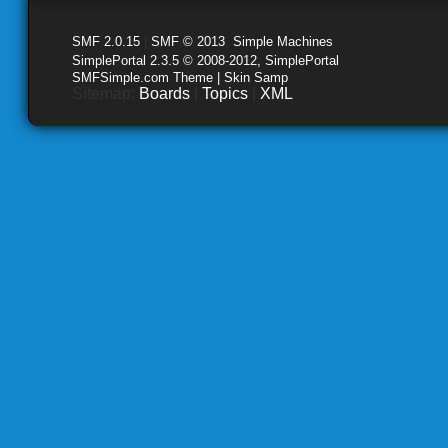
SMF 2.0.15
|
SMF © 2013
,
Simple Machines
SimplePortal 2.3.5 © 2008-2012, SimplePortal
SMFSimple.com Theme | Skin Samp
Sitemap:
Boards
|
Topics
|
XML