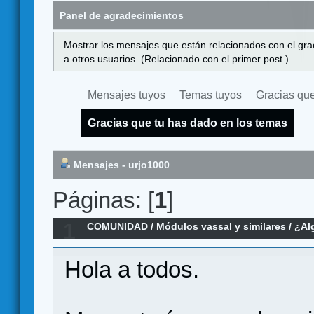
Panel de agradecimientos
Mostrar los mensajes que están relacionados con el gra
a otros usuarios. (Relacionado con el primer post.)
Mensajes tuyos
Temas tuyos
Gracias que
Gracias que tu has dado en los temas
Mensajes - urjo1000
Páginas: [
1
]
1
COMUNIDAD
/
Módulos vassal y similares
/
¿Al
Wargames...? ¿Me enseñas?
Hola a todos.