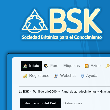
  Inicio
  Foro
Etiquetas
  Ezine
  Registrarse
  Webchat
  Ayuda
La BSK
»
Perfil de urjo1000 
»
Panel de agradecimientos
»
Gracia
Información del Perfil
Distinciones