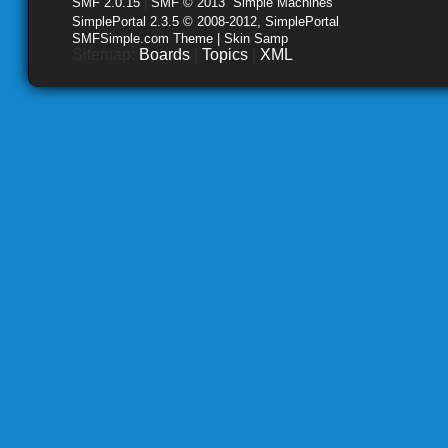
SMF 2.0.15
|
SMF © 2013
,
Simple Machines
SimplePortal 2.3.5 © 2008-2012, SimplePortal
SMFSimple.com Theme | Skin Samp
Sitemap:
Boards
|
Topics
|
XML