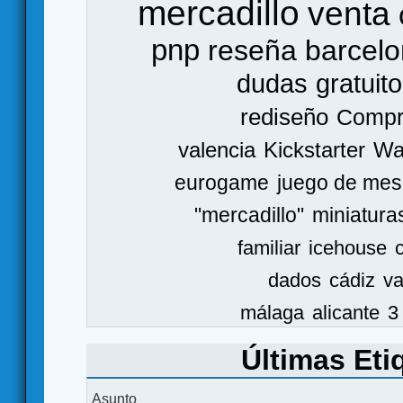
mercadillo
venta
pnp
reseña
barcel
dudas
gratuito
rediseño
Comp
valencia
Kickstarter
Wa
eurogame
juego de mes
"mercadillo"
miniatura
familiar
icehouse
dados
cádiz
va
málaga
alicante
3
Últimas Eti
Asunto