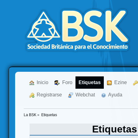
  Inicio
  Foro
Etiquetas
  Ezine
  Registrarse
  Webchat
  Ayuda
La BSK
»
Etiquetas
Etiqueta