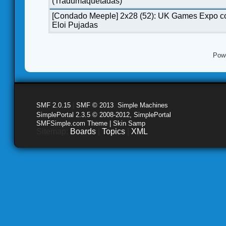
(Tradumaquetadas)
[Condado Meeple] 2x28 (52): UK Games Expo c
Eloi Pujadas
Pow
SMF 2.0.15
|
SMF © 2013
,
Simple Machines
SimplePortal 2.3.5 © 2008-2012, SimplePortal
SMFSimple.com Theme | Skin Samp
Sitemap:
Boards
|
Topics
|
XML