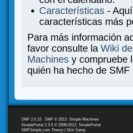
Características
- Aquí
características más 
Para más información a
favor consulte la
Wiki d
Machines
y compruebe 
quién ha hecho de SMF l
SMF 2.0.15
|
SMF © 2013
,
Simple Machines
SimplePortal 2.3.5 © 2008-2012, SimplePortal
SMFSimple.com Theme | Skin Samp