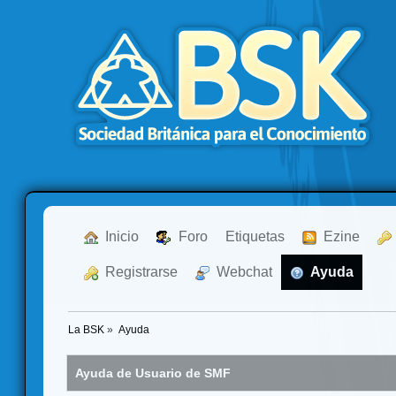
  Inicio
  Foro
Etiquetas
  Ezine
  Registrarse
  Webchat
  Ayuda
La BSK
»
Ayuda
Ayuda de Usuario de SMF