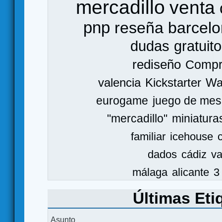
mercadillo
venta
pnp
reseña
barcel
dudas
gratuito
rediseño
Comp
valencia
Kickstarter
Wa
eurogame
juego de mes
"mercadillo"
miniatura
familiar
icehouse
dados
cádiz
va
málaga
alicante
3
Últimas Eti
Asunto