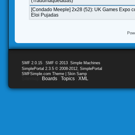
(Tradumaquetadas)
[Condado Meeple] 2x28 (52): UK Games Expo c
Eloi Pujadas
Pow
SMF 2.0.15
|
SMF © 2013
,
Simple Machines
SimplePortal 2.3.5 © 2008-2012, SimplePortal
SMFSimple.com Theme | Skin Samp
Sitemap:
Boards
|
Topics
|
XML