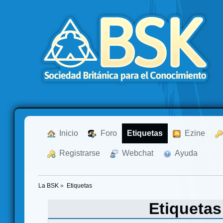
  Inicio
  Foro
Etiquetas
  Ezine
  Registrarse
  Webchat
  Ayuda
La BSK
»
Etiquetas
Etiqueta