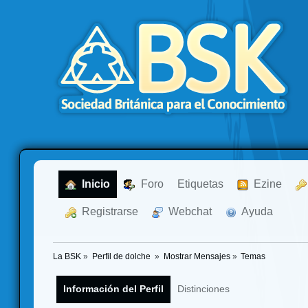
  Inicio
  Foro
Etiquetas
  Ezine
  Registrarse
  Webchat
  Ayuda
La BSK
»
Perfil de dolche 
»
Mostrar Mensajes
»
Temas
Información del Perfil
Distinciones