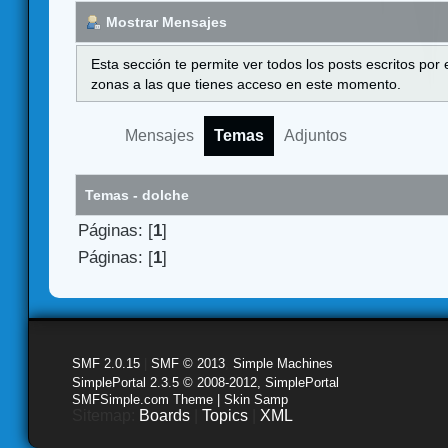
Mostrar Mensajes
Esta sección te permite ver todos los posts escritos por
zonas a las que tienes acceso en este momento.
Mensajes
Temas
Adjuntos
Temas - dolche
Páginas: [
1
]
Páginas: [
1
]
SMF 2.0.15
|
SMF © 2013
,
Simple Machines
SimplePortal 2.3.5 © 2008-2012, SimplePortal
SMFSimple.com Theme | Skin Samp
Sitemap:
Boards
|
Topics
|
XML