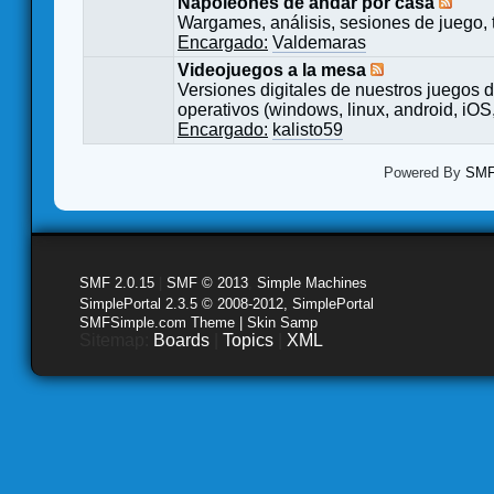
Napoleones de andar por casa
Wargames, análisis, sesiones de juego, 
Encargado:
Valdemaras
Videojuegos a la mesa
Versiones digitales de nuestros juegos d
operativos (windows, linux, android, iOS,
Encargado:
kalisto59
Powered By
SMF 
SMF 2.0.15
|
SMF © 2013
,
Simple Machines
SimplePortal 2.3.5 © 2008-2012, SimplePortal
SMFSimple.com Theme | Skin Samp
Sitemap:
Boards
|
Topics
|
XML