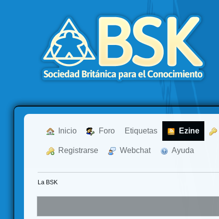
  Inicio
  Foro
Etiquetas
  Ezine
  Registrarse
  Webchat
  Ayuda
La BSK