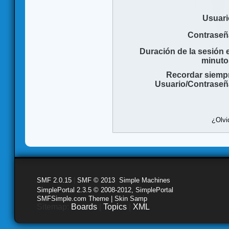
Usuari
Contraseñ
Duración de la sesión 
minuto
Recordar siemp
Usuario/Contraseñ
¿Olvi
SMF 2.0.15
|
SMF © 2013
,
Simple Machines
SimplePortal 2.3.5 © 2008-2012, SimplePortal
SMFSimple.com Theme | Skin Samp
Sitemap:
Boards
|
Topics
|
XML