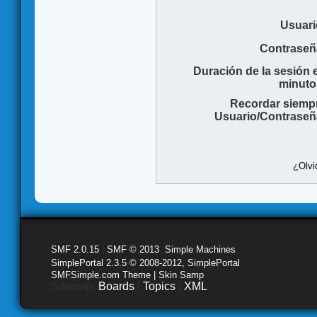
Usuari
Contraseñ
Duración de la sesión 
minuto
Recordar siemp
Usuario/Contraseñ
¿Olvi
SMF 2.0.15
|
SMF © 2013
,
Simple Machines
SimplePortal 2.3.5 © 2008-2012, SimplePortal
SMFSimple.com Theme | Skin Samp
Sitemap:
Boards
|
Topics
|
XML