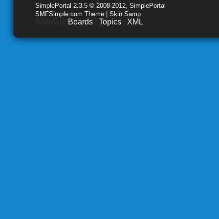
SimplePortal 2.3.5 © 2008-2012, SimplePortal
SMFSimple.com Theme | Skin Samp
Sitemap:
Boards
|
Topics
|
XML