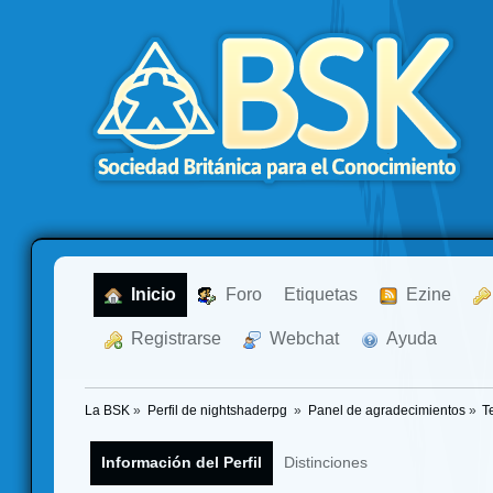
  Inicio
  Foro
Etiquetas
  Ezine
  Registrarse
  Webchat
  Ayuda
La BSK
»
Perfil de nightshaderpg 
»
Panel de agradecimientos
»
T
Información del Perfil
Distinciones