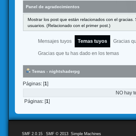
Panel de agradecimientos
Mostrar los post que están relacionados con el gracias.
usuarios. (Relacionado con el primer post.)
Mensajes tuyos
Temas tuyos
Gracias q
Gracias que tu has dado en los temas
Temas - nightshaderpg
Páginas: [
1
]
NO hay t
Páginas: [
1
]
SMF 2.0.15
|
SMF © 2013
,
Simple Machines