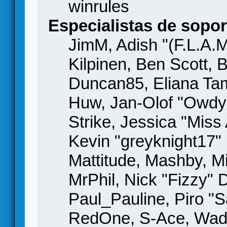
winrules
Especialistas de sopor
JimM, Adish "(F.L.A.M
Kilpinen, Ben Scott,
Duncan85, Eliana Tame
Huw, Jan-Olof "Owdy"
Strike, Jessica "Mis
Kevin "greyknight17" H
Mattitude, Mashby, Mic
MrPhil, Nick "Fizzy" 
Paul_Pauline, Piro "S
RedOne, S-Ace, Wad