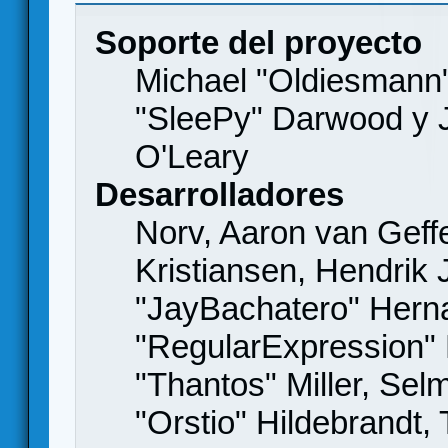
Soporte del proyecto
Michael "Oldiesmann
"SleePy" Darwood y J
O'Leary
Desarrolladores
Norv, Aaron van Geffe
Kristiansen, Hendrik
"JayBachatero" Hern
"RegularExpression"
"Thantos" Miller, Se
"Orstio" Hildebrandt,