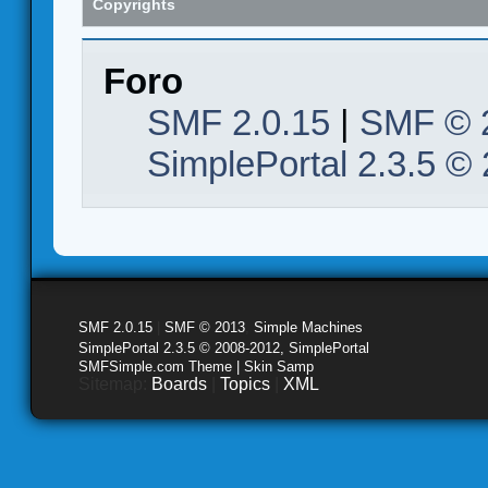
Copyrights
Foro
SMF 2.0.15
|
SMF © 
SimplePortal 2.3.5 ©
SMF 2.0.15
|
SMF © 2013
,
Simple Machines
SimplePortal 2.3.5 © 2008-2012, SimplePortal
SMFSimple.com Theme | Skin Samp
Sitemap:
Boards
|
Topics
|
XML