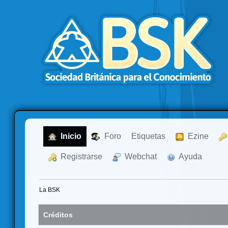
  Inicio
  Foro
Etiquetas
  Ezine
  Registrarse
  Webchat
  Ayuda
La BSK
Créditos