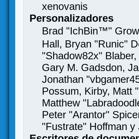
xenovanis
Personalizadores
Brad "IchBin™" Gro
Hall, Bryan "Runic" D
"Shadow82x" Blaber, 
Gary M. Gadsdon, Jas
Jonathan "vbgamer45" 
Possum, Kirby, Matt
Matthew "Labradoodle
Peter "Arantor" Spice
"Fustrate" Hoffman y
Escritores de docume