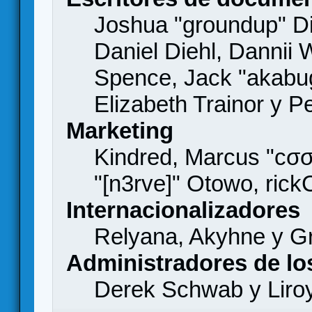
Joshua "groundup" Di
Daniel Diehl, Dannii 
Spence, Jack "akabu
Elizabeth Trainor y 
Marketing
Kindred, Marcus "cσσ
"[n3rve]" Otowo, rick
Internacionalizadores
Relyana, Akyhne y G
Administradores de lo
Derek Schwab y Liro